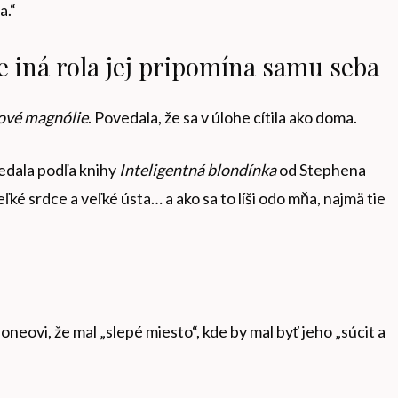
a.“
e iná rola jej pripomína samu seba
ové magnólie
. Povedala, že sa v úlohe cítila ako doma.
vedala podľa knihy
Inteligentná blondínka
od Stephena
ľké srdce a veľké ústa… a ako sa to líši odo mňa, najmä tie
oneovi, že mal „slepé miesto“, kde by mal byť jeho „súcit a