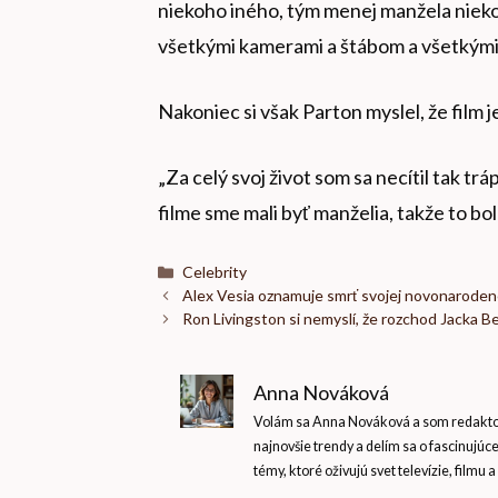
niekoho iného, ​​tým menej manžela nieko
všetkými kamerami a štábom a všetkými ľ
Nakoniec si však Parton myslel, že film j
„Za celý svoj život som sa necítil tak tr
filme sme mali byť manželia, takže to bol
Kategórie
Celebrity
Alex Vesia oznamuje smrť svojej novonarodene
Ron Livingston si nemyslí, že rozchod Jacka B
Anna Nováková
Volám sa Anna Nováková a som redaktork
najnovšie trendy a delím sa o fascinujúc
témy, ktoré oživujú svet televízie, filmu a