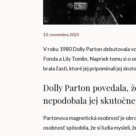
10. novembra 2025
V roku 1980 Dolly Parton debutovala vo
Fonda a Lily Tomlin. Napriek tomu si o 
brala časti, ktoré jej pripomínali jej skut
Dolly Parton povedala, že 
nepodobala jej skutočne
Partonova magnetická osobnosť je obrovs
osobnosť spôsobila, že si ľudia mysleli, ž