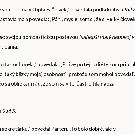
som len malý štipľavý človek,“ povedala podľa knihy.
Dolly
zastavia ma a povedia: ‚Páni, myslel som si, že si veľký človek
ná so svojou bombastickou postavou
Najlepší malý nepokoj v
krúcania.
m tak ochorela,“ povedala.„Práve po tejto diéte som pribra
 bol taký blízky mojej osobnosti, pretože som mohol povedať,
 sa obliekam rád, že som sa v tej časti cítila naozaj
u
9 až 5
.
sekretárku,“ povedal Parton. „To bolo dobré, ale v