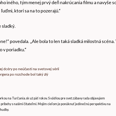
ho iného, ​​tým menej prvý deň nakrúcania filmu a navyše s
uďmi, ktorí sa na to pozerajú.“
e sladký.
ápne!“ povedala. „Ale bola to len taká sladká milostná scéna.
o v poriadku.“
j dcéry po neúčasti na svetovej sérii
ergera po rozchode bol taký zlý
ou na Turčania.sk už päť rokov. S vášňou pre svet zábavy rada objavujem
e príbehy s našimi čitateľmi. Mojím cieľom je ponúknuť jedinečnú perspektívu na
 hudby.