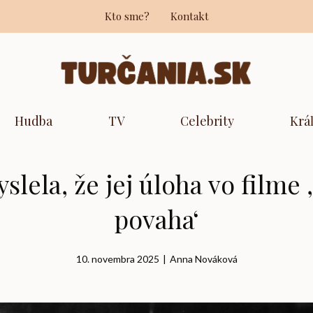
Kto sme?
Kontakt
Hudba
TV
Celebrity
Krá
lela, že jej úloha vo filme ‚9
povaha‘
10. novembra 2025
|
Anna Nováková