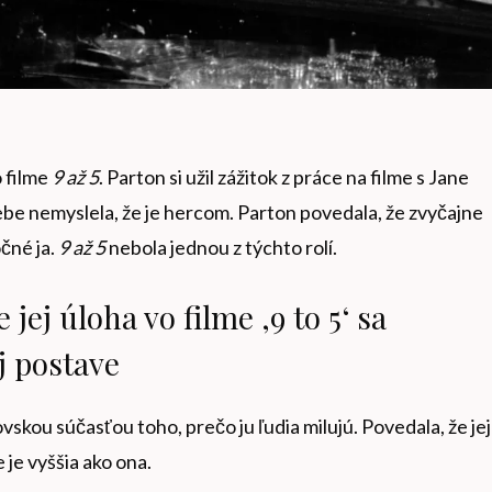
 filme
9 až 5
. Parton si užil zážitok z práce na filme s Jane
sebe nemyslela, že je hercom. Parton povedala, že zvyčajne
očné ja.
9 až 5
nebola jednou z týchto rolí.
jej úloha vo filme ‚9 to 5‘ sa
j postave
kou súčasťou toho, prečo ju ľudia milujú. Povedala, že jej
e je vyššia ako ona.