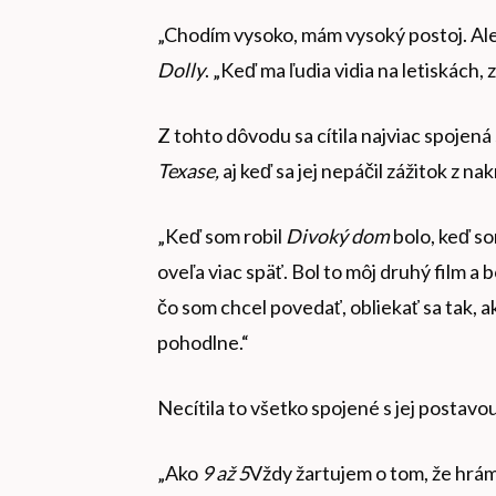
„Chodím vysoko, mám vysoký postoj. Ale 
Dolly
. „Keď ma ľudia vidia na letiskách, 
Z tohto dôvodu sa cítila najviac spoje
Texase,
aj keď sa jej nepáčil zážitok z na
„Keď som robil
Divoký dom
bolo, keď so
oveľa viac späť. Bol to môj druhý film a
čo som chcel povedať, obliekať sa tak, ako
pohodlne.“
Necítila to všetko spojené s jej postavo
„Ako
9 až 5
Vždy žartujem o tom, že hrám 