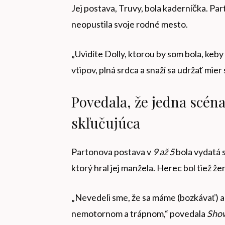
Jej postava, Truvy, bola kaderníčka. Part
neopustila svoje rodné mesto.
„Uvidíte Dolly, ktorou by som bola, keby
vtipov, plná srdca a snaží sa udržať mier
Povedala, že jedna scéna
skľučujúca
Partonova postava v
9 až 5
bola vydatá 
ktorý hral jej manžela. Herec bol tiež že
„Nevedeli sme, že sa máme (bozkávať) a t
nemotornom a trápnom,“ povedala
Sho