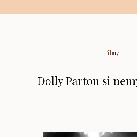
Preskočiť
na
obsah
Filmy
Dolly Parton si nemys