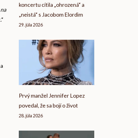
koncertu cítila „ohrozená“ a
 na
„neistá“ s Jacobom Elordim
.“
29. júla 2026
la
Prvý manžel Jennifer Lopez
povedal, že sa bojí o život
28. júla 2026