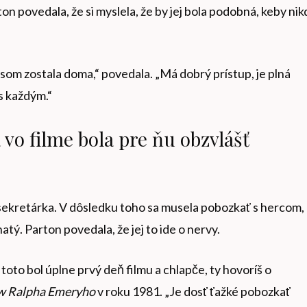
on povedala, že si myslela, že by jej bola podobná, keby nik
 som zostala doma,“ povedala. „Má dobrý prístup, je plná
 s každým.“
 vo filme bola pre ňu obzvlášť
sekretárka. V dôsledku toho sa musela pobozkať s hercom,
natý. Parton povedala, že jej to ide o nervy.
oto bol úplne prvý deň filmu a chlapče, ty hovoríš o
w Ralpha Emeryho
v roku 1981. „Je dosť ťažké pobozkať