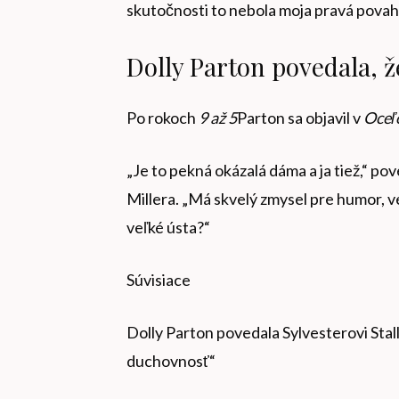
skutočnosti to nebola moja pravá povah
Dolly Parton povedala, ž
Po rokoch
9 až 5
Parton sa objavil v
Oceľ
„Je to pekná okázalá dáma a ja tiež,“ po
Millera. „Má skvelý zmysel pre humor, ve
veľké ústa?“
Súvisiace
Dolly Parton povedala Sylvesterovi Stall
duchovnosť“