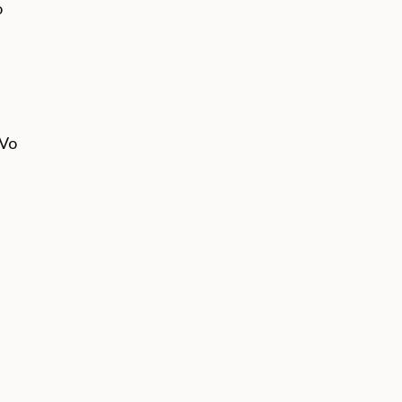
o
 Vo