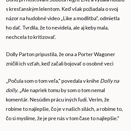
s kresťanským lelentom. Keď však požiadala o svoj
názor na hudobné video „Like a modlitba“, odmietla
ho dať. Tvrdila, že to nevidela, ale aj keby mala,
nechcela to kritizovať.
Dolly Parton pripustila, že ona a Porter Wagoner
zničili ich vzťah, keď začali bojovať o osobné veci
„Počula som o tom veľa,“ povedala v knihe
Dolly na
dolly
. „Ale napriek tomu by som o tom nemal
komentár. Nesúdim prácu iných ľudí. Verím, že
robíme to najlepšie, čo je v našich silách, a robíme to,
čo si myslíme, že je pre nás v tom čase to najlepšie.“