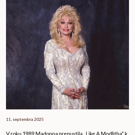
11. septembra 2025
V roku 1989 Madonna prepustila „Like A Modlitba“ k