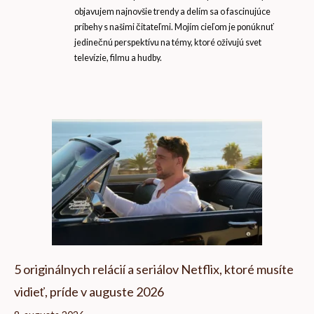
objavujem najnovšie trendy a delím sa o fascinujúce
príbehy s našimi čitateľmi. Mojím cieľom je ponúknuť
jedinečnú perspektívu na témy, ktoré oživujú svet
televízie, filmu a hudby.
5 originálnych relácií a seriálov Netflix, ktoré musíte
vidieť, príde v auguste 2026