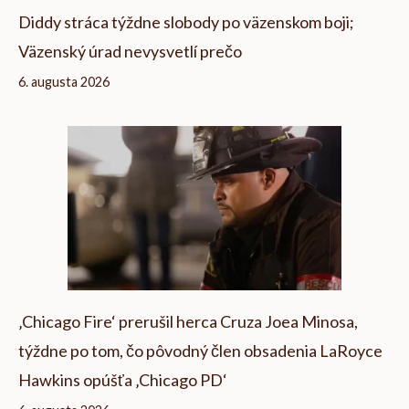
Diddy stráca týždne slobody po väzenskom boji;
Väzenský úrad nevysvetlí prečo
6. augusta 2026
‚Chicago Fire‘ prerušil herca Cruza Joea Minosa,
týždne po tom, čo pôvodný člen obsadenia LaRoyce
Hawkins opúšťa ‚Chicago PD‘