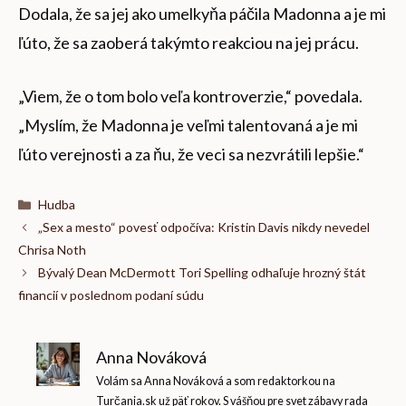
Dodala, že sa jej ako umelkyňa páčila Madonna a je mi
ľúto, že sa zaoberá takýmto reakciou na jej prácu.
„Viem, že o tom bolo veľa kontroverzie,“ povedala.
„Myslím, že Madonna je veľmi talentovaná a je mi
ľúto verejnosti a za ňu, že veci sa nezvrátili lepšie.“
Kategórie
Hudba
„Sex a mesto“ povesť odpočíva: Kristin Davis nikdy nevedel
Chrisa Noth
Bývalý Dean McDermott Tori Spelling odhaľuje hrozný štát
financií v poslednom podaní súdu
Anna Nováková
Volám sa Anna Nováková a som redaktorkou na
Turčania.sk už päť rokov. S vášňou pre svet zábavy rada