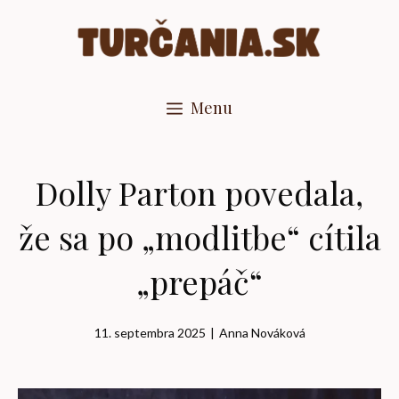
Preskočiť
na
obsah
Menu
Dolly Parton povedala,
že sa po „modlitbe“ cítila
„prepáč“
11. septembra 2025
|
Anna Nováková