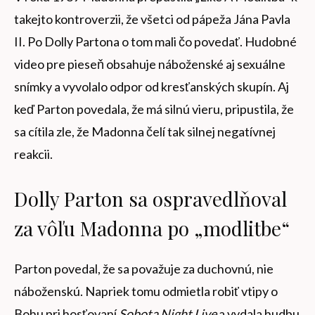
takejto kontroverzii, že všetci od pápeža Jána Pavla
II. Po Dolly Partona o tom mali čo povedať. Hudobné
video pre pieseň obsahuje náboženské aj sexuálne
snímky a vyvolalo odpor od kresťanských skupín. Aj
keď Parton povedala, že má silnú vieru, pripustila, že
sa cítila zle, že Madonna čelí tak silnej negatívnej
reakcii.
Dolly Parton sa ospravedlňoval
za vôľu Madonna po „modlitbe“
Parton povedal, že sa považuje za duchovnú, nie
náboženskú. Napriek tomu odmietla robiť vtipy o
Bohu pri hosťovaní
Sobota Night Live
a vydala hudbu