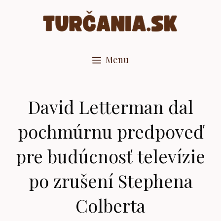
Preskočiť
na
obsah
Menu
David Letterman dal
pochmúrnu predpoveď
pre budúcnosť televízie
po zrušení Stephena
Colberta