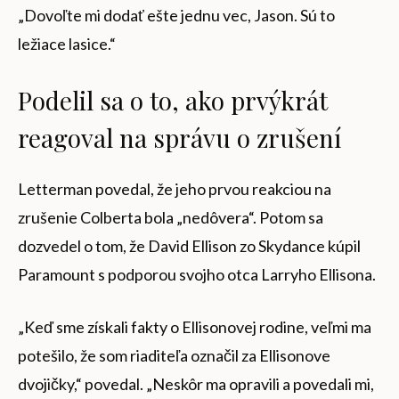
„Dovoľte mi dodať ešte jednu vec, Jason. Sú to
ležiace lasice.“
Podelil sa o to, ako prvýkrát
reagoval na správu o zrušení
Letterman povedal, že jeho prvou reakciou na
zrušenie Colberta bola „nedôvera“. Potom sa
dozvedel o tom, že David Ellison zo Skydance kúpil
Paramount s podporou svojho otca Larryho Ellisona.
„Keď sme získali fakty o Ellisonovej rodine, veľmi ma
potešilo, že som riaditeľa označil za Ellisonove
dvojičky,“ povedal. „Neskôr ma opravili a povedali mi,