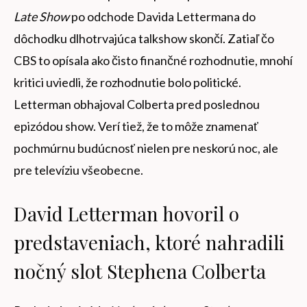
Late Show
po odchode Davida Lettermana do
dôchodku dlhotrvajúca talkshow skončí. Zatiaľ čo
CBS to opísala ako čisto finančné rozhodnutie, mnohí
kritici uviedli, že rozhodnutie bolo politické.
Letterman obhajoval Colberta pred poslednou
epizódou show. Verí tiež, že to môže znamenať
pochmúrnu budúcnosť nielen pre neskorú noc, ale
pre televíziu všeobecne.
David Letterman hovoril o
predstaveniach, ktoré nahradili
nočný slot Stephena Colberta