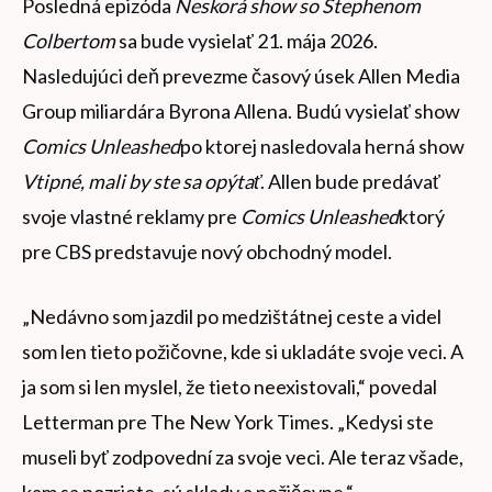
Posledná epizóda
Neskorá show so Stephenom
Colbertom
sa bude vysielať 21. mája 2026.
Nasledujúci deň prevezme časový úsek Allen Media
Group miliardára Byrona Allena. Budú vysielať show
Comics Unleashed
po ktorej nasledovala herná show
Vtipné, mali by ste sa opýtať
. Allen bude predávať
svoje vlastné reklamy pre
Comics Unleashed
ktorý
pre CBS predstavuje nový obchodný model.
„Nedávno som jazdil po medzištátnej ceste a videl
som len tieto požičovne, kde si ukladáte svoje veci. A
ja som si len myslel, že tieto neexistovali,“ povedal
Letterman pre The New York Times. „Kedysi ste
museli byť zodpovední za svoje veci. Ale teraz všade,
kam sa pozriete, sú sklady a požičovne.“