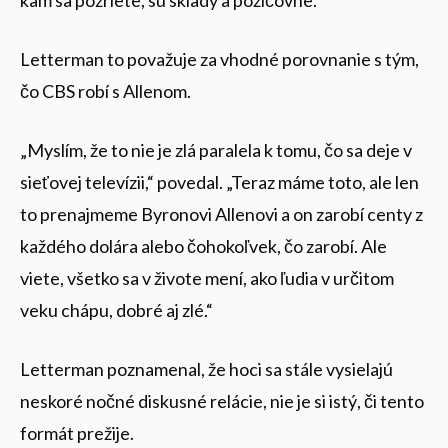
Letterman to považuje za vhodné porovnanie s tým,
čo CBS robí s Allenom.
„Myslím, že to nie je zlá paralela k tomu, čo sa deje v
sieťovej televízii,“ povedal. „Teraz máme toto, ale len
to prenajmeme Byronovi Allenovi a on zarobí centy z
každého dolára alebo čohokoľvek, čo zarobí. Ale
viete, všetko sa v živote mení, ako ľudia v určitom
veku chápu, dobré aj zlé.“
Letterman poznamenal, že hoci sa stále vysielajú
neskoré nočné diskusné relácie, nie je si istý, či tento
formát prežije.