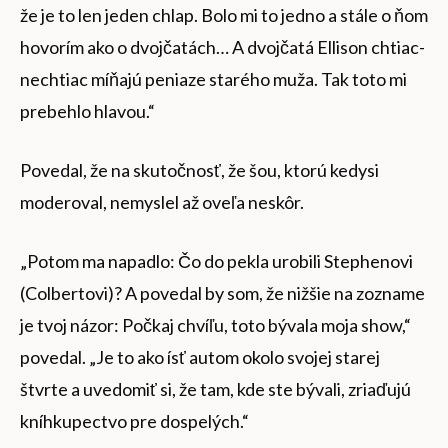
že je to len jeden chlap. Bolo mi to jedno a stále o ňom
hovorím ako o dvojčatách… A dvojčatá Ellison chtiac-
nechtiac míňajú peniaze starého muža. Tak toto mi
prebehlo hlavou.“
Povedal, že na skutočnosť, že šou, ktorú kedysi
moderoval, nemyslel až oveľa neskôr.
„Potom ma napadlo: Čo do pekla urobili Stephenovi
(Colbertovi)? A povedal by som, že nižšie na zozname
je tvoj názor: Počkaj chvíľu, toto bývala moja show,“
povedal. „Je to ako ísť autom okolo svojej starej
štvrte a uvedomiť si, že tam, kde ste bývali, zriaďujú
kníhkupectvo pre dospelých.“