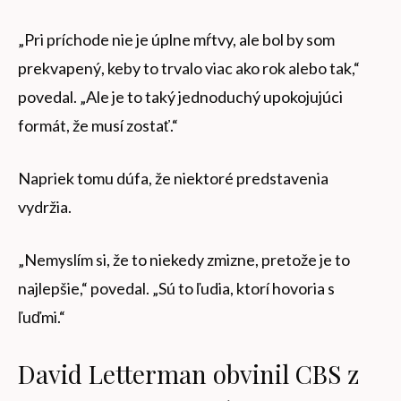
„Pri príchode nie je úplne mŕtvy, ale bol by som
prekvapený, keby to trvalo viac ako rok alebo tak,“
povedal. „Ale je to taký jednoduchý upokojujúci
formát, že musí zostať.“
Napriek tomu dúfa, že niektoré predstavenia
vydržia.
„Nemyslím si, že to niekedy zmizne, pretože je to
najlepšie,“ povedal. „Sú to ľudia, ktorí hovoria s
ľuďmi.“
David Letterman obvinil CBS z