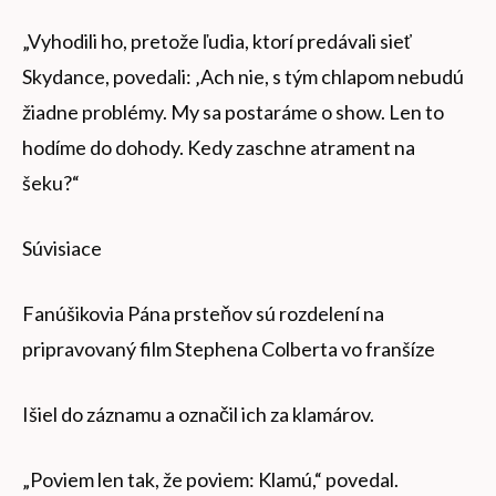
„Vyhodili ho, pretože ľudia, ktorí predávali sieť
Skydance, povedali: ‚Ach nie, s tým chlapom nebudú
žiadne problémy. My sa postaráme o show. Len to
hodíme do dohody. Kedy zaschne atrament na
šeku?“
Súvisiace
Fanúšikovia Pána prsteňov sú rozdelení na
pripravovaný film Stephena Colberta vo franšíze
Išiel do záznamu a označil ich za klamárov.
„Poviem len tak, že poviem: Klamú,“ povedal.