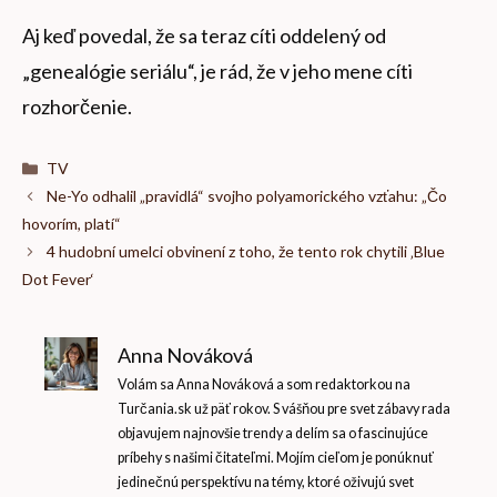
Aj keď povedal, že sa teraz cíti oddelený od
„genealógie seriálu“, je rád, že v jeho mene cíti
rozhorčenie.
Kategórie
TV
Ne-Yo odhalil „pravidlá“ svojho polyamorického vzťahu: „Čo
hovorím, platí“
4 hudobní umelci obvinení z toho, že tento rok chytili ‚Blue
Dot Fever‘
Anna Nováková
Volám sa Anna Nováková a som redaktorkou na
Turčania.sk už päť rokov. S vášňou pre svet zábavy rada
objavujem najnovšie trendy a delím sa o fascinujúce
príbehy s našimi čitateľmi. Mojím cieľom je ponúknuť
jedinečnú perspektívu na témy, ktoré oživujú svet