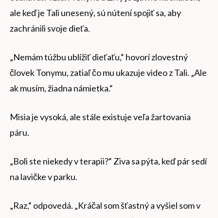
ale keď je Tali unesený, sú nútení spojiť sa, aby
zachránili svoje dieťa.
„Nemám túžbu ublížiť dieťaťu,“ hovorí zlovestný
človek Tonymu, zatiaľ čo mu ukazuje video z Tali. „Ale
ak musím, žiadna námietka.“
Misia je vysoká, ale stále existuje veľa žartovania
páru.
„Boli ste niekedy v terapii?“ Ziva sa pýta, keď pár sedí
na lavičke v parku.
„Raz,“ odpovedá. „Kráčal som šťastný a vyšiel som v