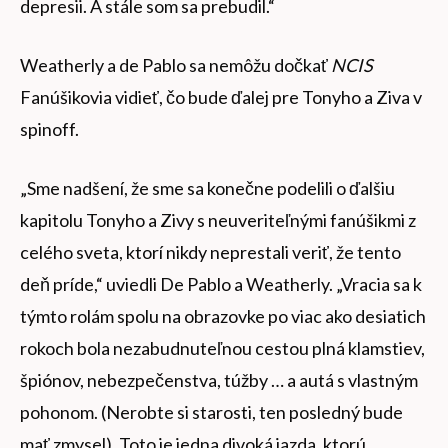
depresii. A stále som sa prebudil.“
Weatherly a de Pablo sa nemôžu dočkať
NCIS
Fanúšikovia vidieť, čo bude ďalej pre Tonyho a Ziva v
spinoff.
„Sme nadšení, že sme sa konečne podelili o ďalšiu
kapitolu Tonyho a Zivy s neuveriteľnými fanúšikmi z
celého sveta, ktorí nikdy neprestali veriť, že tento
deň príde,“ uviedli De Pablo a Weatherly. „Vracia sa k
týmto rolám spolu na obrazovke po viac ako desiatich
rokoch bola nezabudnuteľnou cestou plná klamstiev,
špiónov, nebezpečenstva, túžby … a autá s vlastným
pohonom. (Nerobte si starosti, ten posledný bude
mať zmysel). Toto je jedna divoká jazda, ktorú