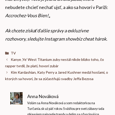
nebudete chcieť nechať ujsť, a ako sa hovorí v Paríži:
Accrochez-Vous Bien!
„
Ak chcete získať ďalšie správy a exkluzívne
rozhovory, sledujte
Instagram showbiz cheat hárok
.
Kategórie
TV
Kanye ‚Ye‘ West Titanium zuby nestál nikde blízko toho, čo
rapper tvrdil, že platí, hovorí zubár
Kim Kardashian, Katy Perry a Jared Kushner medzi hosťami, o
ktorých sa hovorí, že sa zúčastňujú svadby Jeffa Bezosa
Anna Nováková
Volám sa Anna Nováková a som redaktorkou na
Turčania.sk už päť rokov. S vášňou pre svet zábavy rada
objavujem najnovšie trendy a delím sa o fascinujúce