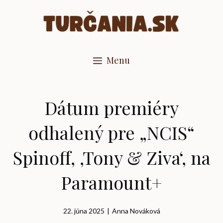
Preskočiť
na
obsah
Menu
Dátum premiéry
odhalený pre „NCIS“
Spinoff, ‚Tony & Ziva‘, na
Paramount+
22. júna 2025
|
Anna Nováková