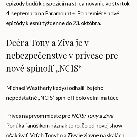
epizódy budú k dispozícii na streamovanie vo štvrtok
4. septembra na Paramount+. Po premiére nové
epizódy klesnú týždenne do 23. októbra.
Dcéra Tony a Ziva je v
nebezpečenstve v prívese pre
nové spinoff „NCIS“
Michael Weatherly kedysi odhalil, že jeho
nepodstatné „NCIS“ spin-off bolo veľmi mätúce
Príves na prvom mieste pre
NCIS: Tony a Ziva
Ponúka fanúšikom náznak toho, čo od novej show
očakávať. Vzťah Tonyho a Zivy je zjavne na skalách,