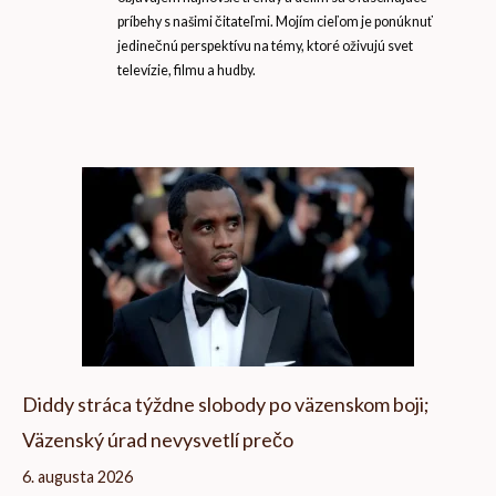
príbehy s našimi čitateľmi. Mojím cieľom je ponúknuť
jedinečnú perspektívu na témy, ktoré oživujú svet
televízie, filmu a hudby.
Diddy stráca týždne slobody po väzenskom boji;
Väzenský úrad nevysvetlí prečo
6. augusta 2026