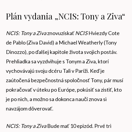
Plán vydania „NCIS: Tony a Ziva“
NCIS: Tony a Ziva
znovuzískať
NCIS
Hviezdy Cote
de Pablo (Ziva David) a Michael Weatherly (Tony
Dinozzo), po ďalšej kapitole života svojich postáv.
Prehliadka sa vyzdvihuje s Tonym a Ziva, ktorí
vychovávajú svoju dcéru Tali v Paríži. Keď je
zaútočená bezpečnostná spoločnosť Tony, pár musí
pokračovať v úteku po Európe, pokúsiť sa zistiť, kto
je po nich, a možno sa dokonca naučí znova si
navzájom dôverovať.
NCIS: Tony a Ziva
Bude mať 10 epizód. Prvé tri