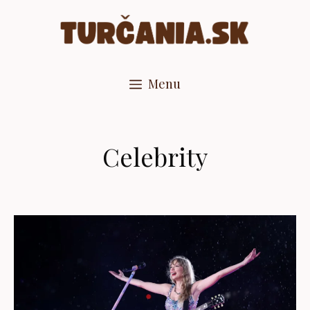
Preskočiť
na
obsah
Menu
Celebrity