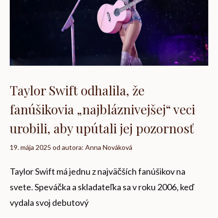
Taylor Swift odhalila, že
fanúšikovia „najbláznivejšej“ veci
urobili, aby upútali jej pozornosť
19. mája 2025
od autora:
Anna Nováková
Taylor Swift má jednu z najväčších fanúšikov na
svete. Speváčka a skladateľka sa v roku 2006, keď
vydala svoj debutový