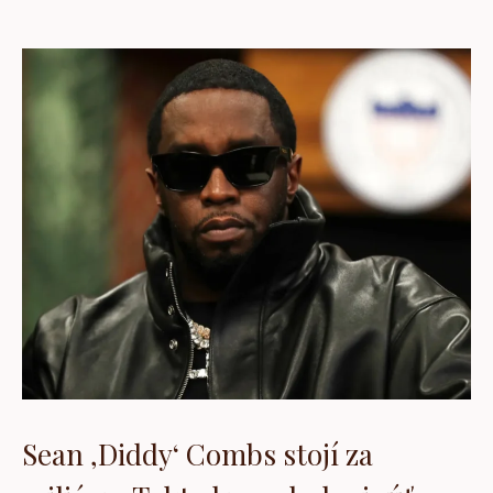
Sean ‚Diddy‘ Combs stojí za