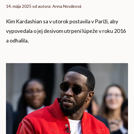
14. mája 2025
od autora:
Anna Nováková
Kim Kardashian sa v utorok postavila v Paríži, aby
vypovedala o jej desivom utrpení lúpeže v roku 2016
a odhalila,