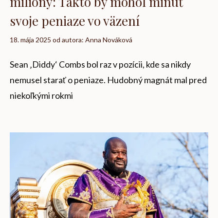
milióny: Takto by mohol minúť
svoje peniaze vo väzení
18. mája 2025
od autora:
Anna Nováková
Sean ‚Diddy‘ Combs bol raz v pozícii, kde sa nikdy
nemusel starať o peniaze. Hudobný magnát mal pred
niekoľkými rokmi