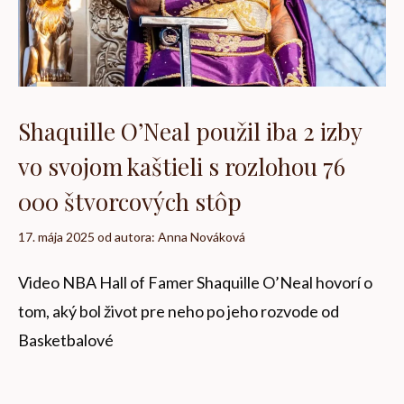
Shaquille O’Neal použil iba 2 izby
vo svojom kaštieli s rozlohou 76
000 štvorcových stôp
17. mája 2025
od autora:
Anna Nováková
Video NBA Hall of Famer Shaquille O’Neal hovorí o
tom, aký bol život pre neho po jeho rozvode od
Basketbalové