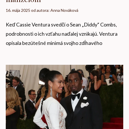
16. mája 2025
od autora:
Anna Nováková
Keď Cassie Ventura svedčí o Sean „Diddy“ Combs,
podrobnosti o ich vzťahu naďalej vznikajú. Ventura
opísala bezútešné minimá svojho zdĺhavého