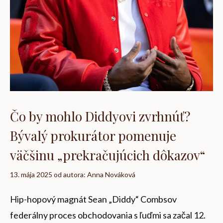
Čo by mohlo Diddyovi zvrhnúť?
Bývalý prokurátor pomenuje
väčšinu „prekračujúcich dôkazov“
13. mája 2025
od autora:
Anna Nováková
Hip-hopový magnát Sean „Diddy“ Combsov
federálny proces obchodovania s ľuďmi sa začal 12.