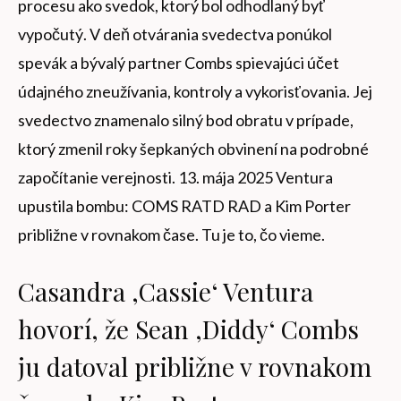
procesu ako svedok, ktorý bol odhodlaný byť
vypočutý. V deň otvárania svedectva ponúkol
spevák a bývalý partner Combs spievajúci účet
údajného zneužívania, kontroly a vykorisťovania. Jej
svedectvo znamenalo silný bod obratu v prípade,
ktorý zmenil roky šepkaných obvinení na podrobné
započítanie verejnosti. 13. mája 2025 Ventura
upustila bombu: COMS RATD RAD a Kim Porter
približne v rovnakom čase. Tu je to, čo vieme.
Casandra ‚Cassie‘ Ventura
hovorí, že Sean ‚Diddy‘ Combs
ju datoval približne v rovnakom