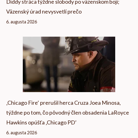
Diddy stráca týždne slobody po väzenskom boji;
Väzenský úrad nevysvetlí prečo
6. augusta 2026
‚Chicago Fire‘ prerušil herca Cruza Joea Minosa,
týždne po tom, čo pôvodný člen obsadenia LaRoyce
Hawkins opúšťa ‚Chicago PD‘
6. augusta 2026