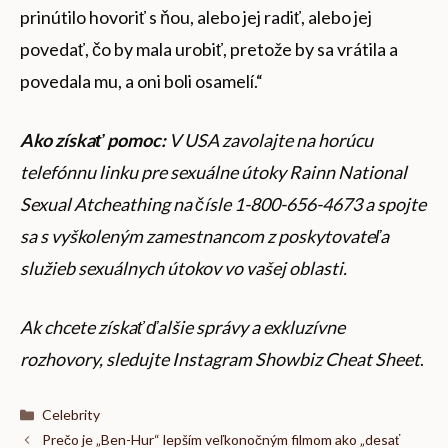
prinútilo hovoriť s ňou, alebo jej radiť, alebo jej
povedať, čo by mala urobiť, pretože by sa vrátila a
povedala mu, a oni boli osamelí.“
Ako získať pomoc:
V USA zavolajte na horúcu
telefónnu linku pre sexuálne útoky Rainn National
Sexual Atcheathing na čísle 1-800-656-4673 a spojte
sa s vyškoleným zamestnancom z poskytovateľa
služieb sexuálnych útokov vo vašej oblasti.
Ak chcete získať ďalšie správy a exkluzívne
rozhovory, sledujte Instagram Showbiz Cheat Sheet
.
Kategórie
Celebrity
Prečo je „Ben-Hur“ lepším veľkonočným filmom ako „desať