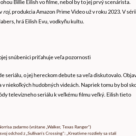
hou Billie Eilish vo filme, nebol by to jej prvý scenárista.
 v
roj,
produkcia Amazon Prime Video už v roku 2023. V sérii
abers, hrá Eilish Evu, vodkyňu kultu.
ojej snúbenici priťahuje veľa pozornosti
zóde seriálu, o jej hereckom debute sa veľa diskutovalo. Objav
la v niekoľkých hudobných videách. Napriek tomu by bol sk
y televízneho seriálu k veľkému filmu veľký. Eilish tieto
orrisa zadarmo (vrátane „Walker, Texas Ranger“)
oj odchod z „Sullivan’s Crossing“: „Kreatívne rozdiely sa stali