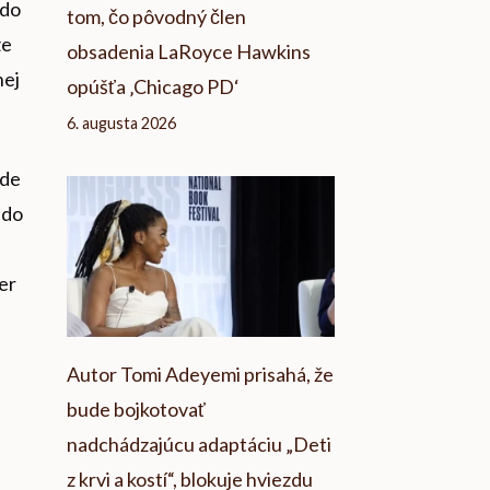
do
tom, čo pôvodný člen
že
obsadenia LaRoyce Hawkins
nej
opúšťa ‚Chicago PD‘
6. augusta 2026
ude
 do
er
Autor Tomi Adeyemi prisahá, že
bude bojkotovať
nadchádzajúcu adaptáciu „Deti
z krvi a kostí“, blokuje hviezdu