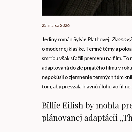
23. marca 2026
Jediný román Sylvie Plathovej,
Zvonový
o modernej klasike. Temné témy a poloa
smrťou však sťažili premenu na film. To
adaptovaná do zle prijatého filmu v roku
nepokúsil o zjemnenie temných tém knihy
tom, aby prevzala hlavnú úlohu vo filme.
Billie Eilish by mohla p
plánovanej adaptácii „The