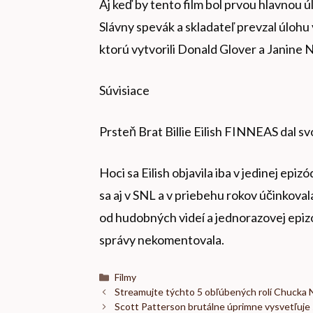
Aj keď by tento film bol prvou hlavnou úlo
Slávny spevák a skladateľ prevzal úlohu
ktorú vytvorili Donald Glover a Janine N
Súvisiace
Prsteň Brat Billie Eilish FINNEAS dal sv
Hoci sa Eilish objavila iba v jedinej epi
sa aj v SNL a v priebehu rokov účinkova
od hudobných videí a jednorazovej epizód
správy nekomentovala.
Kategórie
Filmy
Streamujte týchto 5 obľúbených rolí Chucka N
Scott Patterson brutálne úprimne vysvetľuje sv