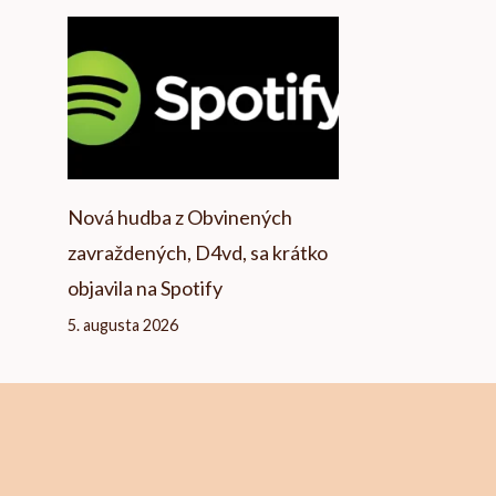
Nová hudba z Obvinených
zavraždených, D4vd, sa krátko
objavila na Spotify
5. augusta 2026