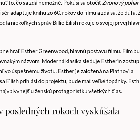
nuť to, čo sa zdá nemožné. Pokúsi sa otočiť
Zvonový pohár
r adaptuje knihu zo 60. rokov do filmu a zdá sa, že dúfa, 
dľa niekoľkých správ Billie Eilish rokuje o svojej prvej hlav
bne hrať Esther Greenwood, hlavnú postavu filmu. Film b
rovnakým názvom. Moderná klasika sleduje Estherin zostup
nlivo úspešnému životu. Esther je založená na Plathovi a
a Eilish prihlási do projektu, bude mať veľké topánky. Esth
jvplyvnejšiu ženskú protagonistku všetkých čias.
 v posledných rokoch vyskúšala