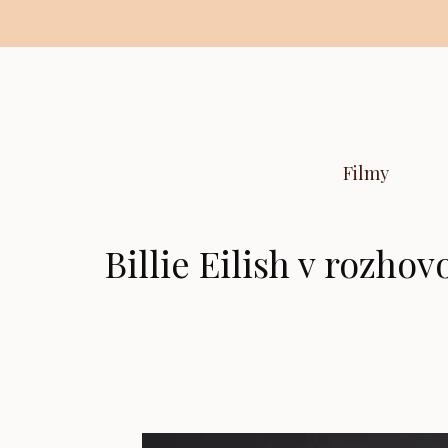
Preskočiť
na
obsah
Filmy
Billie Eilish v rozho