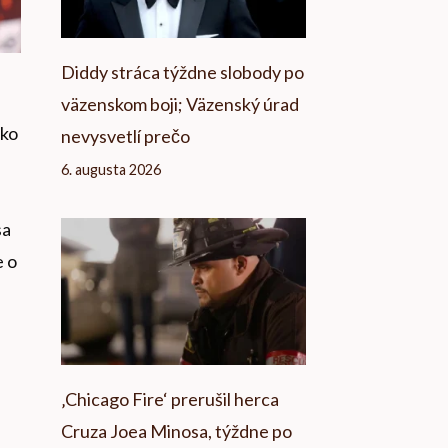
Diddy stráca týždne slobody po
väzenskom boji; Väzenský úrad
ako
nevysvetlí prečo
6. augusta 2026
sa
e o
‚Chicago Fire‘ prerušil herca
Cruza Joea Minosa, týždne po