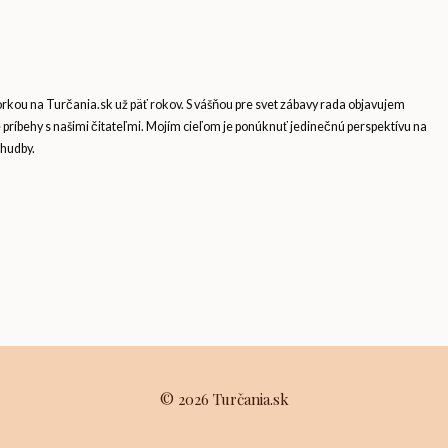
ou na Turčania.sk už päť rokov. S vášňou pre svet zábavy rada objavujem
e príbehy s našimi čitateľmi. Mojím cieľom je ponúknuť jedinečnú perspektívu na
 hudby.
© 2026 Turčania.sk