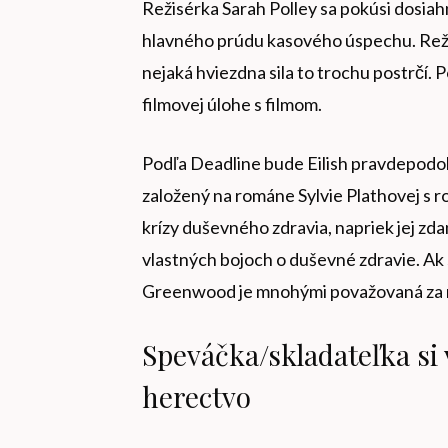
Režisérka Sarah Polley sa pokúsi dosiah
hlavného prúdu kasového úspechu. Režisé
nejaká hviezdna sila to trochu postrčí. Po
filmovej úlohe s filmom.
Podľa Deadline bude Eilish pravdepodo
založený na románe Sylvie Plathovej s 
krízy duševného zdravia, napriek jej zda
vlastných bojoch o duševné zdravie. Ak s
Greenwood je mnohými považovaná za na
Speváčka/skladateľka si
herectvo