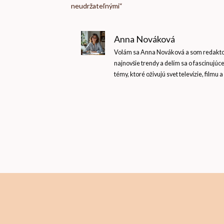
neudržateľnými“
Anna Nováková
Volám sa Anna Nováková a som redaktork
najnovšie trendy a delím sa o fascinujúc
témy, ktoré oživujú svet televízie, filmu a