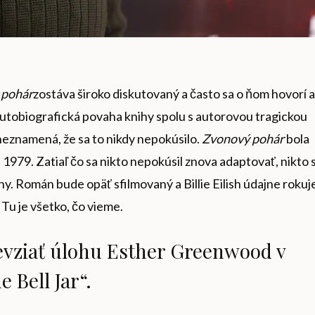
 pohár
zostáva široko diskutovaný a často sa o ňom hovorí 
utobiografická povaha knihy spolu s autorovou tragickou
 neznamená, že sa to nikdy nepokúsilo.
Zvonový pohár
bola
 1979. Zatiaľ čo sa nikto nepokúsil znova adaptovať, nikto 
. Román bude opäť sfilmovaný a Billie Eilish údajne rokuj
 Tu je všetko, čo vieme.
revziať úlohu Esther Greenwood v
 Bell Jar“.