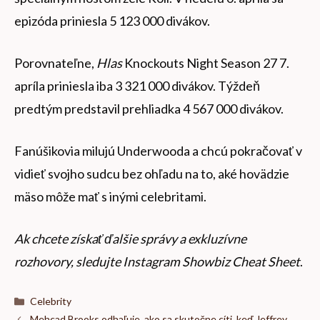
epizóda priniesla 5 123 000 divákov.
Porovnateľne,
Hlas
Knockouts Night Season 27 7.
apríla priniesla iba 3 321 000 divákov. Týždeň
predtým predstavil prehliadka 4 567 000 divákov.
Fanúšikovia milujú Underwooda a chcú pokračovať v
vidieť svojho sudcu bez ohľadu na to, aké hovädzie
mäso môže mať s inými celebritami.
Ak chcete získať ďalšie správy a exkluzívne
rozhovory, sledujte Instagram Showbiz Cheat Sheet
.
Kategórie
Celebrity
Mehcad Brooks odhaľuje, ako sa skutočne cíti, keď Jeffrey