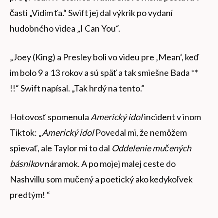
časti „Vidím ťa.“ Swift jej dal výkrik po vydaní
hudobného videa „I Can You“.
„Joey (King) a Presley boli vo videu pre ‚Mean‘, keď
im bolo 9 a 13 rokov a sú späť a tak smiešne Bada **
!!“ Swift napísal. „Tak hrdý na tento.“
Hotovosť spomenula
Americký idol
incident v inom
Tiktok: „
Americký idol
Povedal mi, že nemôžem
spievať, ale Taylor mi to dal
Oddelenie mučených
básnikov
náramok. A po mojej malej ceste do
Nashvillu som mučený a poetický ako kedykoľvek
predtým! “