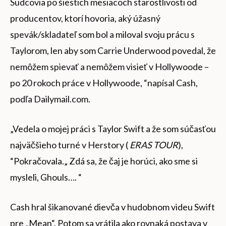
Sudcovia po šiestich mesiacoch starostlivosti od
producentov, ktorí hovoria, aký úžasný
spevák/skladateľ som bol a miloval svoju prácu s
Taylorom, len aby som Carrie Underwood povedal, že
nemôžem spievať a nemôžem visieť v Hollywoode –
po 20 rokoch práce v Hollywoode, “napísal Cash,
podľa Dailymail.com.
„Vedela o mojej práci s Taylor Swift a že som súčasťou
najväčšieho turné v Herstory (
ERAS TOUR
),
“Pokračovala.„ Zdá sa, že čaj je horúci, ako sme si
mysleli, Ghouls…. “
Cash hral šikanované dievča v hudobnom videu Swift
pre „Mean“. Potom sa vrátila ako rovnaká postava v