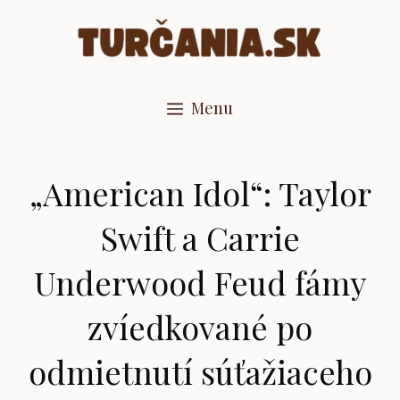
Preskočiť
na
obsah
Menu
„American Idol“: Taylor
Swift a Carrie
Underwood Feud fámy
zvíedkované po
odmietnutí súťažiaceho