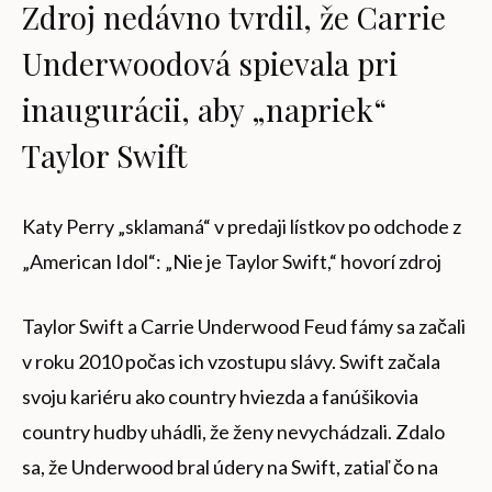
Zdroj nedávno tvrdil, že Carrie
Underwoodová spievala pri
inaugurácii, aby „napriek“
Taylor Swift
Katy Perry „sklamaná“ v predaji lístkov po odchode z
„American Idol“: „Nie je Taylor Swift,“ hovorí zdroj
Taylor Swift a Carrie Underwood Feud fámy sa začali
v roku 2010 počas ich vzostupu slávy. Swift začala
svoju kariéru ako country hviezda a fanúšikovia
country hudby uhádli, že ženy nevychádzali. Zdalo
sa, že Underwood bral údery na Swift, zatiaľ čo na