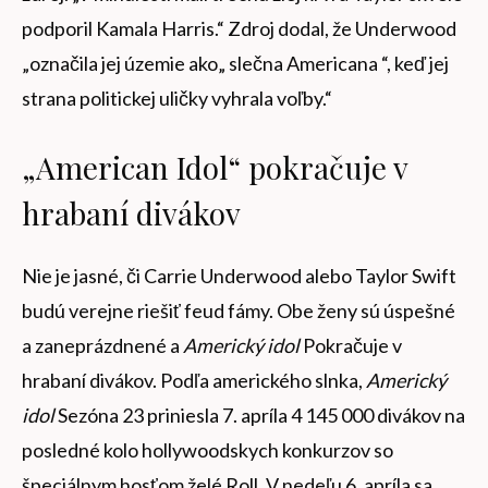
podporil Kamala Harris.“ Zdroj dodal, že Underwood
„označila jej územie ako„ slečna Americana “, keď jej
strana politickej uličky vyhrala voľby.“
„American Idol“ pokračuje v
hrabaní divákov
Nie je jasné, či Carrie Underwood alebo Taylor Swift
budú verejne riešiť feud fámy. Obe ženy sú úspešné
a zaneprázdnené a
Americký idol
Pokračuje v
hrabaní divákov. Podľa amerického slnka,
Americký
idol
Sezóna 23 priniesla 7. apríla 4 145 000 divákov na
posledné kolo hollywoodskych konkurzov so
špeciálnym hosťom želé Roll. V nedeľu 6. apríla sa