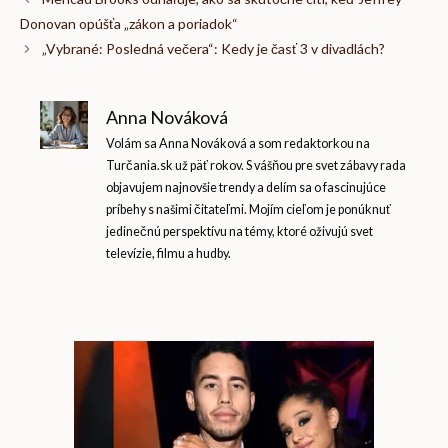
Donovan opúšťa „zákon a poriadok“
„Vybrané: Posledná večera“: Kedy je časť 3 v divadlách?
Anna Nováková
Volám sa Anna Nováková a som redaktorkou na
Turčania.sk už päť rokov. S vášňou pre svet zábavy rada
objavujem najnovšie trendy a delím sa o fascinujúce
príbehy s našimi čitateľmi. Mojím cieľom je ponúknuť
jedinečnú perspektívu na témy, ktoré oživujú svet
televízie, filmu a hudby.