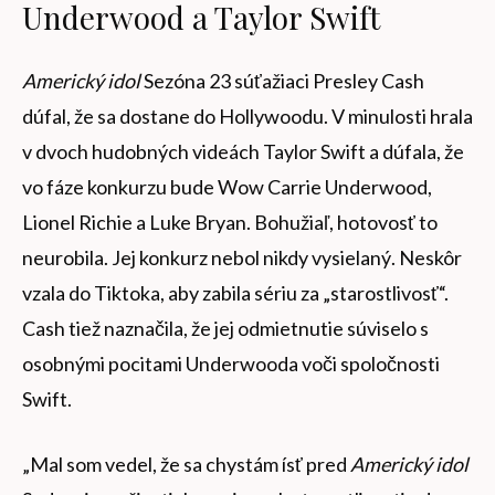
Underwood a Taylor Swift
Americký idol
Sezóna 23 súťažiaci Presley Cash
dúfal, že sa dostane do Hollywoodu. V minulosti hrala
v dvoch hudobných videách Taylor Swift a dúfala, že
vo fáze konkurzu bude Wow Carrie Underwood,
Lionel Richie a Luke Bryan. Bohužiaľ, hotovosť to
neurobila. Jej konkurz nebol nikdy vysielaný. Neskôr
vzala do Tiktoka, aby zabila sériu za „starostlivosť“.
Cash tiež naznačila, že jej odmietnutie súviselo s
osobnými pocitami Underwooda voči spoločnosti
Swift.
„Mal som vedel, že sa chystám ísť pred
Americký idol