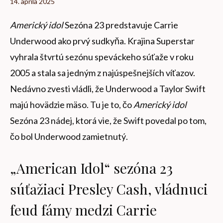
14. apríla 2025
Americký idol
Sezóna 23 predstavuje Carrie
Underwood ako prvý sudkyňa. Krajina Superstar
vyhrala štvrtú sezónu speváckeho súťaže v roku
2005 a stala sa jedným z najúspešnejších víťazov.
Nedávno zvesti vládli, že Underwood a Taylor Swift
majú hovädzie mäso. Tu je to, čo
Americký idol
Sezóna 23 nádej, ktorá vie, že Swift povedal po tom,
čo bol Underwood zamietnutý.
„American Idol“ sezóna 23
súťažiaci Presley Cash, vládnuci
feud fámy medzi Carrie