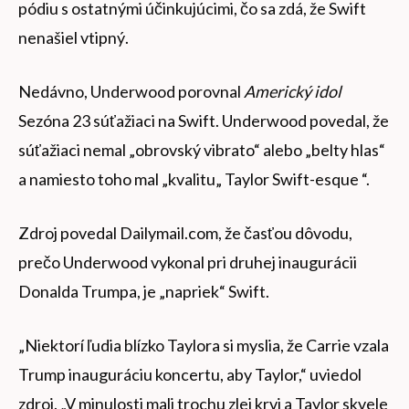
pódiu s ostatnými účinkujúcimi, čo sa zdá, že Swift
nenašiel vtipný.
Nedávno, Underwood porovnal
Americký idol
Sezóna 23 súťažiaci na Swift. Underwood povedal, že
súťažiaci nemal „obrovský vibrato“ alebo „belty hlas“
a namiesto toho mal „kvalitu„ Taylor Swift-esque “.
Zdroj povedal Dailymail.com, že časťou dôvodu,
prečo Underwood vykonal pri druhej inaugurácii
Donalda Trumpa, je „napriek“ Swift.
„Niektorí ľudia blízko Taylora si myslia, že Carrie vzala
Trump inauguráciu koncertu, aby Taylor,“ uviedol
zdroj. „V minulosti mali trochu zlej krvi a Taylor skvele