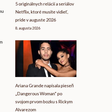
5 originálnych relácií a seriálov
hu
Netflix, ktoré musíte vidieť,
príde v auguste 2026
8. augusta 2026
om
Ariana Grande napísala pieseň
„Dangerous Woman“ po
svojom prvom bozku s Rickym
Alvarezom