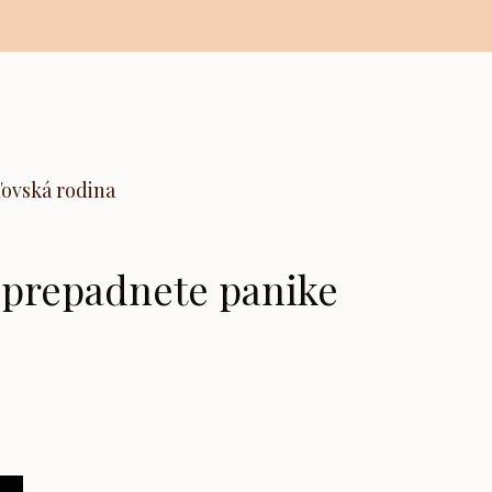
ľovská rodina
a prepadnete panike