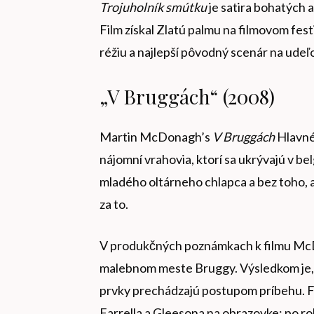
Trojuholník smútku
je satira bohatých 
Film získal Zlatú palmu na filmovom festi
réžiu a najlepší pôvodný scenár na ude
„V Bruggách“ (2008)
Martin McDonagh’s
V Bruggách
Hlavné 
nájomní vrahovia, ktorí sa ukrývajú v b
mladého oltárneho chlapca a bez toho, a
za to.
V produkčných poznámkach k filmu McDon
malebnom meste Bruggy. Výsledkom je, ž
prvky prechádzajú postupom príbehu. Fil
Farrella a Gleesona na obrazovke; po ro