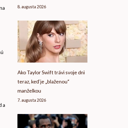
8. augusta 2026
 na
nú
Ako Taylor Swift trávi svoje dni
teraz, keď je „blaženou“
manželkou
7. augusta 2026
d a